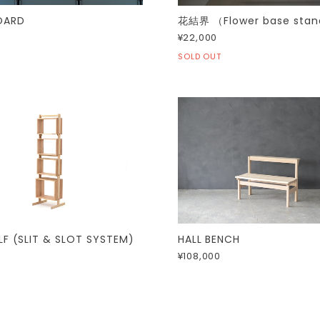
OARD
花結界 （Flower base stan
¥22,000
SOLD OUT
HALL BENCH
LF (SLIT & SLOT SYSTEM)
¥108,000