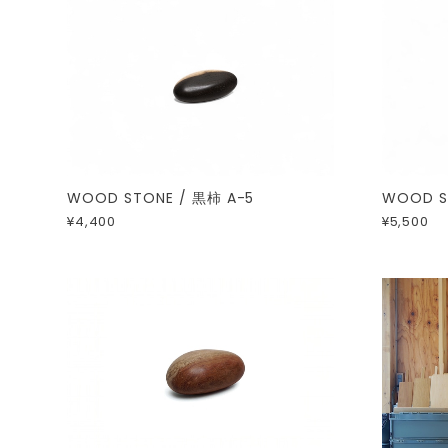
WOOD STONE / 黒柿 A-5
WOOD S
¥4,400
¥5,500